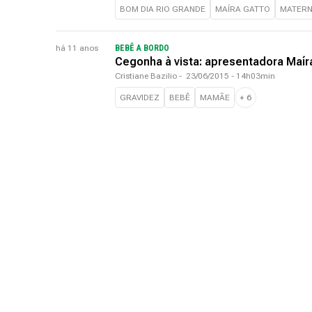
BOM DIA RIO GRANDE
MAÍRA GATTO
MATERN
há 11 anos
BEBÊ A BORDO
Cegonha à vista: apresentadora Maír
Cristiane Bazilio
-
23/06/2015 - 14h03min
GRAVIDEZ
BEBÊ
MAMÃE
+
6