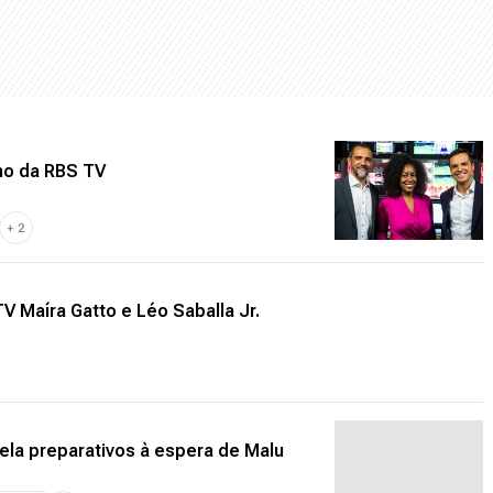
smo da RBS TV
+
2
TV Maíra Gatto e Léo Saballa Jr.
vela preparativos à espera de Malu