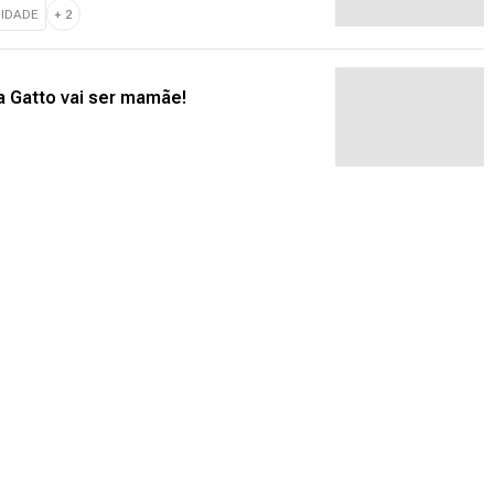
IDADE
+
2
a Gatto vai ser mamãe!