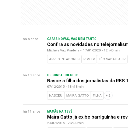
há 6 anos
CARAS NOVAS, MAS NEM TANTO
Confira as novidades no telejornali
Michele Vaz Pradella
-
17/01/2020 - 12h45min
APRESENTADORES
RBS TV
LÉO SABALLA JR
há 10 anos
CEGONHA CHEGOU!
Nasce a filha dos jornalistas da RBS 
07/12/2015 - 18h18min
NASCEU
MAÍRA GATTO
FILHA
+
2
há 11 anos
MAMÃE NA TEVÊ
Maíra Gatto já exibe barriguinha e re
24/07/2015 - 23h00min