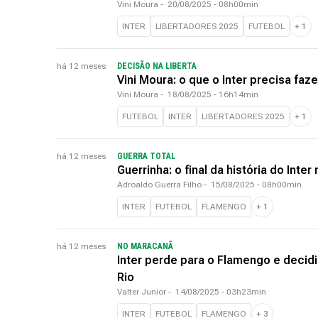
Vini Moura
-
20/08/2025 - 08h00min
INTER
LIBERTADORES 2025
FUTEBOL
+
1
há 12 meses
DECISÃO NA LIBERTA
Vini Moura: o que o Inter precisa faz
Vini Moura
-
18/08/2025 - 16h14min
FUTEBOL
INTER
LIBERTADORES 2025
+
1
há 12 meses
GUERRA TOTAL
Guerrinha: o final da história do Int
Adroaldo Guerra Filho
-
15/08/2025 - 08h00min
INTER
FUTEBOL
FLAMENGO
+
1
há 12 meses
NO MARACANÃ
Inter perde para o Flamengo e decidi
Rio
Valter Junior
-
14/08/2025 - 03h23min
INTER
FUTEBOL
FLAMENGO
+
3