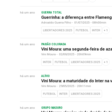
há um ano
GUERRA TOTAL
Guerrinha: a diferença entre Flameng
Adroaldo Guerra Filho
-
01/07/2025 - 08h00min
LIBERTADORES 2025
FUTEBOL
INTER
+
1
há um ano
PAIXÃO COLORADA
Vini Moura: uma segunda-feira de aza
Vini Moura
-
02/06/2025 - 20h09min
INTER
FUTEBOL
LIBERTADORES 2025
+
1
há um ano
ALÍVIO
Vini Moura: a maturidade do Inter na v
Vini Moura
-
29/05/2025 - 20h11min
FUTEBOL
INTER
LIBERTADORES 2025
há um ano
GRUPO MADURO