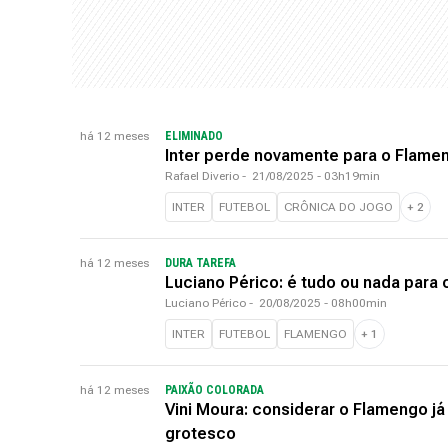
há 12 meses
ELIMINADO
Inter perde novamente para o Flamen
Rafael Diverio
-
21/08/2025 - 03h19min
INTER
FUTEBOL
CRÔNICA DO JOGO
+
2
há 12 meses
DURA TAREFA
Luciano Périco: é tudo ou nada para o
Luciano Périco
-
20/08/2025 - 08h00min
INTER
FUTEBOL
FLAMENGO
+
1
há 12 meses
PAIXÃO COLORADA
Vini Moura: considerar o Flamengo já 
grotesco