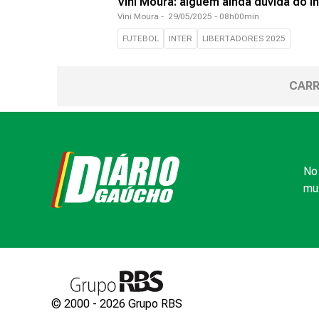
Vini Moura: alguém ainda duvida do I
Vini Moura
-
29/05/2025 - 08h00min
FUTEBOL
INTER
LIBERTADORES 2025
CARR
No 
mui
© 2000 -
2026
Grupo RBS