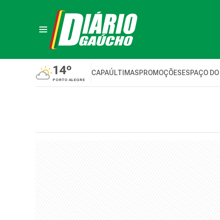
14º
CAPA
ÚLTIMAS
PROMOÇÕES
ESPAÇO DO
PORTO ALEGRE