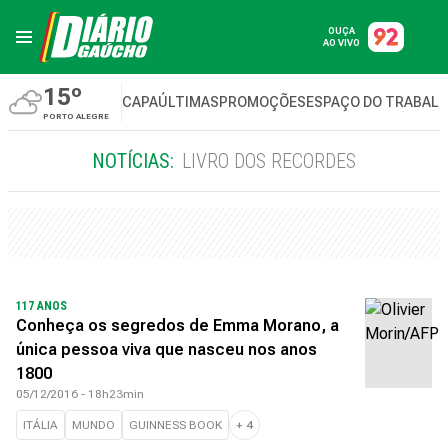
OUÇA
AO VIVO
15º
CAPA
ÚLTIMAS
PROMOÇÕES
ESPAÇO DO TRABAL
PORTO ALEGRE
NOTÍCIAS:
LIVRO DOS RECORDES
117 ANOS
Conheça os segredos de Emma Morano, a
única pessoa viva que nasceu nos anos
1800
05/12/2016 - 18h23min
ITÁLIA
MUNDO
GUINNESS BOOK
+
4