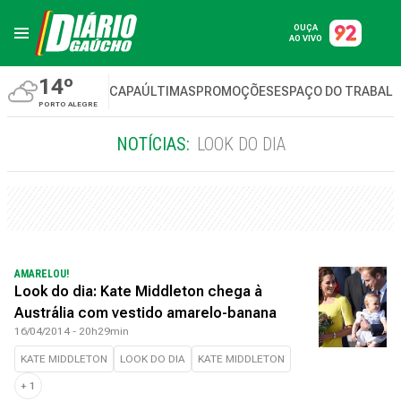
OUÇA
AO VIVO
14º
CAPA
ÚLTIMAS
PROMOÇÕES
ESPAÇO DO TRABAL
PORTO ALEGRE
NOTÍCIAS:
LOOK DO DIA
AMARELOU!
Look do dia: Kate Middleton chega à
Austrália com vestido amarelo-banana
16/04/2014 - 20h29min
KATE MIDDLETON
LOOK DO DIA
KATE MIDDLETON
+
1