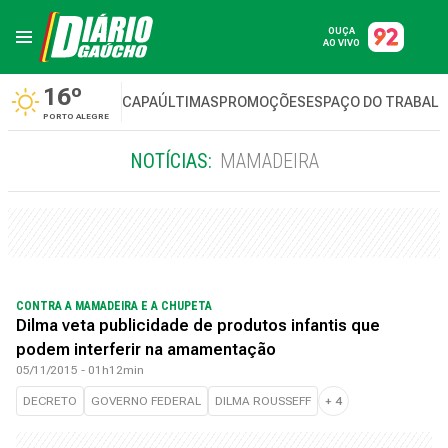
OUÇA
AO VIVO
16º
CAPA
ÚLTIMAS
PROMOÇÕES
ESPAÇO DO TRABAL
PORTO ALEGRE
NOTÍCIAS:
MAMADEIRA
CONTRA A MAMADEIRA E A CHUPETA
Dilma veta publicidade de produtos infantis que
podem interferir na amamentação
05/11/2015 - 01h12min
DECRETO
GOVERNO FEDERAL
DILMA ROUSSEFF
+
4