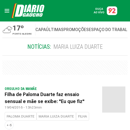
OUÇA
AO VIVO
17º
CAPA
ÚLTIMAS
PROMOÇÕES
ESPAÇO DO TRABAL
PORTO ALEGRE
NOTÍCIAS:
MARIA LUIZA DUARTE
ORGULHO DA MAMÃE
Filha de Paloma Duarte faz ensaio
sensual e mãe se exibe: "Eu que fiz"
19/04/2016 - 13h23min
PALOMA DUARTE
MARIA LUIZA DUARTE
FILHA
+
6