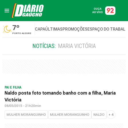
OUÇA
AO VIVO
7º
CAPA
ÚLTIMAS
PROMOÇÕES
ESPAÇO DO TRABAL
PORTO ALEGRE
NOTÍCIAS:
MARIA VICTÓRIA
PAI E FILHA
Naldo posta foto tomando banho com a filha, Maria
Victória
08/05/2015 - 21h20min
MULHER MORANGUINHO
MULHER MORANGUINHO
NALDO
+
4