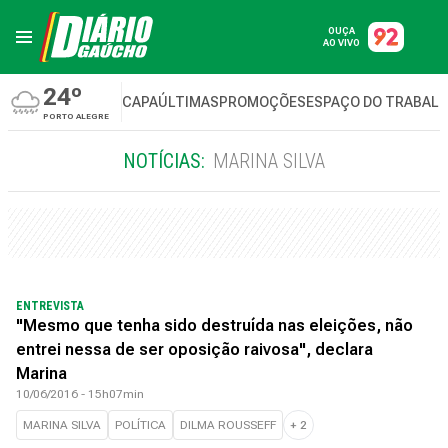
OUÇA
AO VIVO
24º
CAPA
ÚLTIMAS
PROMOÇÕES
ESPAÇO DO TRABAL
PORTO ALEGRE
NOTÍCIAS:
MARINA SILVA
ENTREVISTA
"Mesmo que tenha sido destruída nas eleições, não
entrei nessa de ser oposição raivosa", declara
Marina
10/06/2016 - 15h07min
MARINA SILVA
POLÍTICA
DILMA ROUSSEFF
+
2