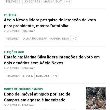
TELEVISÃO
JÔ SOARES
MARINA SILVA
+
1
POLÍTICA
Aécio Neves lidera pesquisa de intenção de voto
para presidente, mostra Datafolha
20/12/2015 - 00h01min
PESQUISA
DILMA ROUSSEFF
MARINA SILVA
+
7
ELEIÇÕES 2018
Datafolha: Marina Silva lidera intenções de voto em
dois cenários sem Aécio Neves
28/11/2015 - 23h49min
PESQUISA
BRASIL
ELEIÇÕES
+
6
MORTE DE EDUARDO CAMPOS
Dono de imóvel atingido por jato de
Campos em agosto é indenizado
30/12/2014 - 13h11min