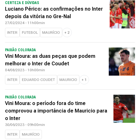
CERTEZA E DÚVIDAS
Luciano Périco: as confirmações no Inter
depois da vitória no Gre-Nal
27/02/2024 - 11h00min
INTER
FUTEBOL
MAURÍCIO
+
2
PAIXÃO COLORADA
Vini Moura: as duas peças que podem
melhorar o Inter de Coudet
04/08/2023 - 10h00min
INTER
EDUARDO COUDET
MAURICIO
+
1
PAIXÃO COLORADA
Vini Moura: o período fora do time
comprovou a importância de Mauricio para
o Inter
30/06/2023 - 09h00min
INTER
MAURÍCIO