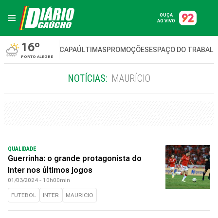
OUÇA
AO VIVO
16º
CAPA
ÚLTIMAS
PROMOÇÕES
ESPAÇO DO TRABAL
PORTO ALEGRE
NOTÍCIAS:
MAURÍCIO
QUALIDADE
Guerrinha: o grande protagonista do
Inter nos últimos jogos
01/03/2024 - 10h00min
FUTEBOL
INTER
MAURICIO