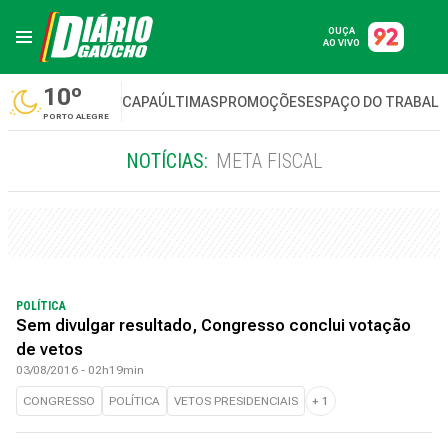
OUÇA
AO VIVO
10º
CAPA
ÚLTIMAS
PROMOÇÕES
ESPAÇO DO TRABAL
PORTO ALEGRE
NOTÍCIAS:
META FISCAL
POLÍTICA
Sem divulgar resultado, Congresso conclui votação
de vetos
03/08/2016 - 02h19min
CONGRESSO
POLÍTICA
VETOS PRESIDENCIAIS
+
1