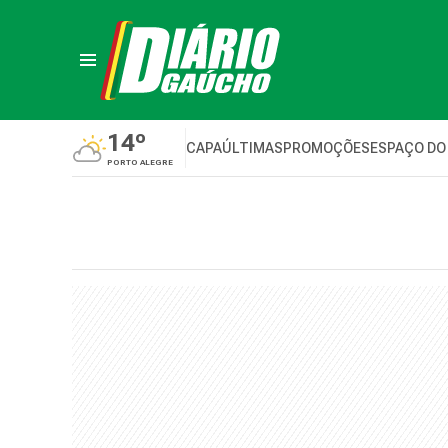
14º
CAPA
ÚLTIMAS
PROMOÇÕES
ESPAÇO DO
PORTO ALEGRE