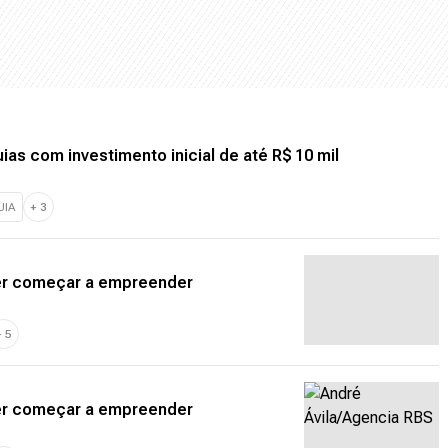
as com investimento inicial de até R$ 10 mil
UIA
+
3
uer começar a empreender
+
5
uer começar a empreender