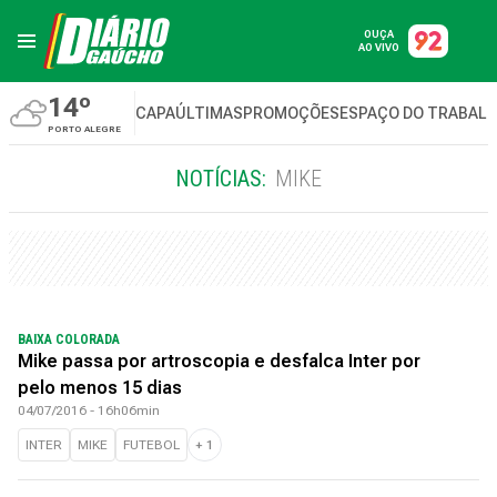
OUÇA
AO VIVO
14º
CAPA
ÚLTIMAS
PROMOÇÕES
ESPAÇO DO TRABAL
PORTO ALEGRE
NOTÍCIAS:
MIKE
BAIXA COLORADA
Mike passa por artroscopia e desfalca Inter por
pelo menos 15 dias
04/07/2016 - 16h06min
INTER
MIKE
FUTEBOL
+
1