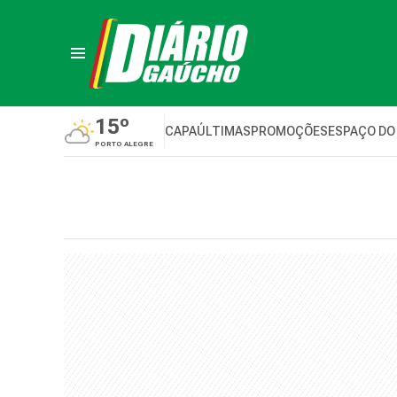
15º
CAPA
ÚLTIMAS
PROMOÇÕES
ESPAÇO DO
PORTO ALEGRE