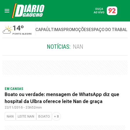
OUÇA
AO VIVO
14º
CAPA
ÚLTIMAS
PROMOÇÕES
ESPAÇO DO TRABAL
PORTO ALEGRE
NOTÍCIAS:
NAN
EM CANOAS
Boato ou verdade: mensagem de WhatsApp diz que
hospital da Ulbra oferece leite Nan de graça
22/11/2016 - 23h52min
NAN
LEITE NAN
BOATO
+
8