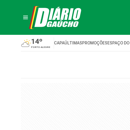
14º
CAPA
ÚLTIMAS
PROMOÇÕES
ESPAÇO DO
PORTO ALEGRE