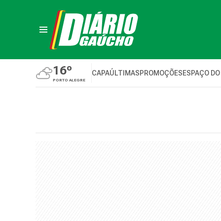
16º
CAPA
ÚLTIMAS
PROMOÇÕES
ESPAÇO DO
PORTO ALEGRE