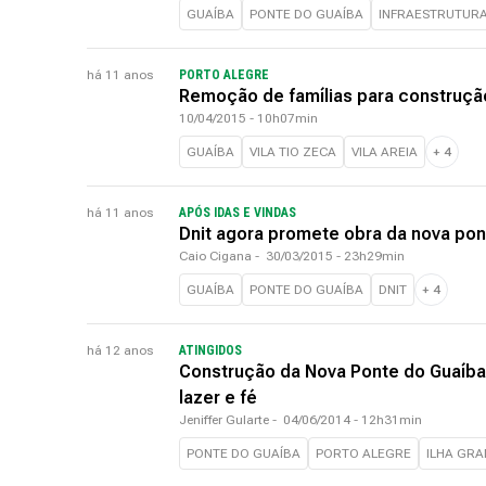
GUAÍBA
PONTE DO GUAÍBA
INFRAESTRUTUR
há 11 anos
PORTO ALEGRE
Remoção de famílias para construçã
10/04/2015 - 10h07min
GUAÍBA
VILA TIO ZECA
VILA AREIA
+
4
há 11 anos
APÓS IDAS E VINDAS
Dnit agora promete obra da nova pon
Caio Cigana
-
30/03/2015 - 23h29min
GUAÍBA
PONTE DO GUAÍBA
DNIT
+
4
há 12 anos
ATINGIDOS
Construção da Nova Ponte do Guaíba 
lazer e fé
Jeniffer Gularte
-
04/06/2014 - 12h31min
PONTE DO GUAÍBA
PORTO ALEGRE
ILHA GRA