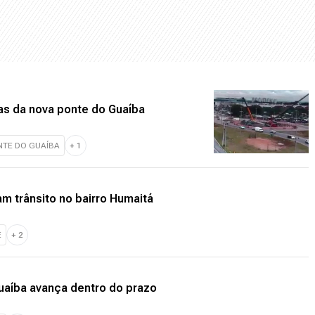
as da nova ponte do Guaíba
NTE DO GUAÍBA
+
1
m trânsito no bairro Humaitá
E
+
2
uaíba avança dentro do prazo