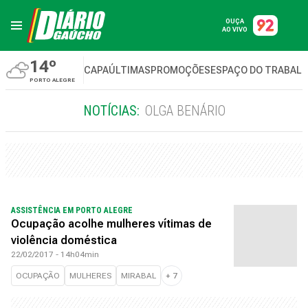
OUÇA
AO VIVO
14º
CAPA
ÚLTIMAS
PROMOÇÕES
ESPAÇO DO TRABAL
PORTO ALEGRE
NOTÍCIAS:
OLGA BENÁRIO
ASSISTÊNCIA EM PORTO ALEGRE
Ocupação acolhe mulheres vítimas de
violência doméstica
22/02/2017 - 14h04min
OCUPAÇÃO
MULHERES
MIRABAL
+
7