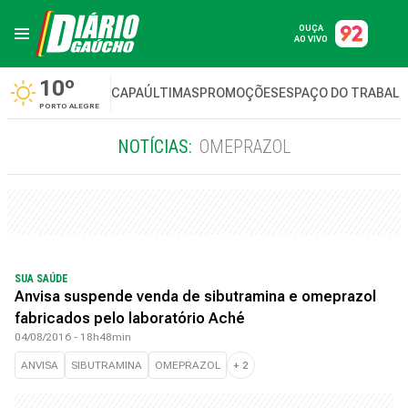
OUÇA
AO VIVO
10º
CAPA
ÚLTIMAS
PROMOÇÕES
ESPAÇO DO TRABAL
PORTO ALEGRE
NOTÍCIAS:
OMEPRAZOL
SUA SAÚDE
Anvisa suspende venda de sibutramina e omeprazol
fabricados pelo laboratório Aché
04/08/2016 - 18h48min
ANVISA
SIBUTRAMINA
OMEPRAZOL
+
2