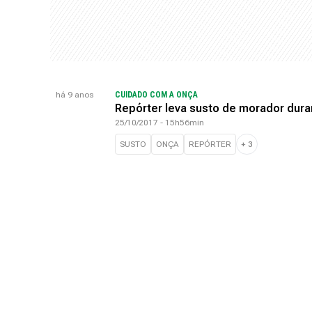
há 9 anos
CUIDADO COM A ONÇA
Repórter leva susto de morador dur
25/10/2017 - 15h56min
SUSTO
ONÇA
REPÓRTER
+
3