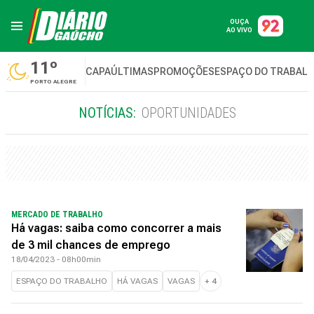
OUÇA
AO VIVO
11º
CAPA
ÚLTIMAS
PROMOÇÕES
ESPAÇO DO TRABAL
PORTO ALEGRE
NOTÍCIAS:
OPORTUNIDADES
MERCADO DE TRABALHO
Há vagas: saiba como concorrer a mais
de 3 mil chances de emprego
18/04/2023 - 08h00min
ESPAÇO DO TRABALHO
HÁ VAGAS
VAGAS
+
4