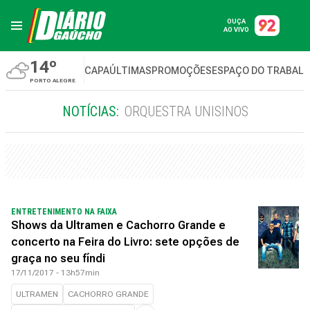
OUÇA
AO VIVO
14º
CAPA
ÚLTIMAS
PROMOÇÕES
ESPAÇO DO TRABAL
PORTO ALEGRE
NOTÍCIAS:
ORQUESTRA UNISINOS
ENTRETENIMENTO NA FAIXA
Shows da Ultramen e Cachorro Grande e
concerto na Feira do Livro: sete opções de
graça no seu fíndi
17/11/2017 - 13h57min
ULTRAMEN
CACHORRO GRANDE