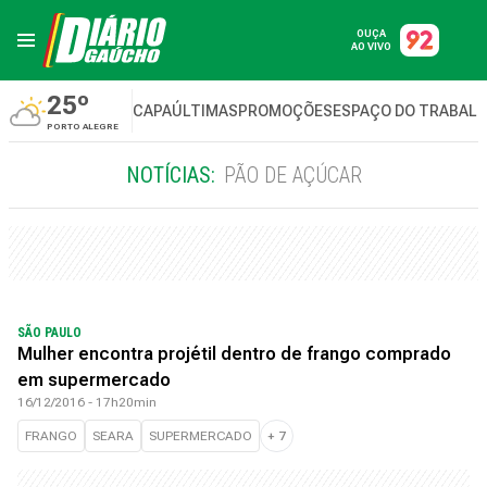
OUÇA
AO VIVO
25º
CAPA
ÚLTIMAS
PROMOÇÕES
ESPAÇO DO TRABAL
PORTO ALEGRE
NOTÍCIAS:
PÃO DE AÇÚCAR
SÃO PAULO
Mulher encontra projétil dentro de frango comprado
em supermercado
16/12/2016 - 17h20min
FRANGO
SEARA
SUPERMERCADO
+
7