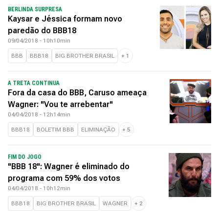
BERLINDA SURPRESA
Kaysar e Jéssica formam novo
paredão do BBB18
09/04/2018 - 10h10min
BBB
BBB18
BIG BROTHER BRASIL
+
1
A TRETA CONTINUA
Fora da casa do BBB, Caruso ameaça
Wagner: "Vou te arrebentar"
04/04/2018 - 12h14min
BBB18
BOLETIM BBB
ELIMINAÇÃO
+
5
FIM DO JOGO
"BBB 18": Wagner é eliminado do
programa com 59% dos votos
04/04/2018 - 10h12min
BBB18
BIG BROTHER BRASIL
WAGNER
+
2