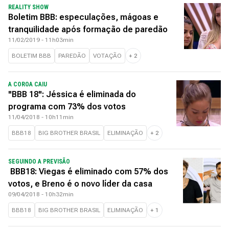
REALITY SHOW
Boletim BBB: especulações, mágoas e
tranquilidade após formação de paredão
11/02/2019 - 11h03min
BOLETIM BBB
PAREDÃO
VOTAÇÃO
+
2
A COROA CAIU
"BBB 18": Jéssica é eliminada do
programa com 73% dos votos
11/04/2018 - 10h11min
BBB18
BIG BROTHER BRASIL
ELIMINAÇÃO
+
2
SEGUINDO A PREVISÃO
BBB18: Viegas é eliminado com 57% dos
votos, e Breno é o novo líder da casa
09/04/2018 - 10h32min
BBB18
BIG BROTHER BRASIL
ELIMINAÇÃO
+
1