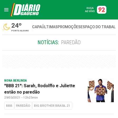
OUÇA
AO VIVO
24º
CAPA
ÚLTIMAS
PROMOÇÕES
ESPAÇO DO TRABAL
PORTO ALEGRE
NOTÍCIAS:
PAREDÃO
NONA BERLINDA
"BBB 21": Sarah, Rodolffo e Juliette
estão no paredão
29/03/2021 - 12h23min
BBB
PAREDÃO
BIG BROTHER BRASIL 21