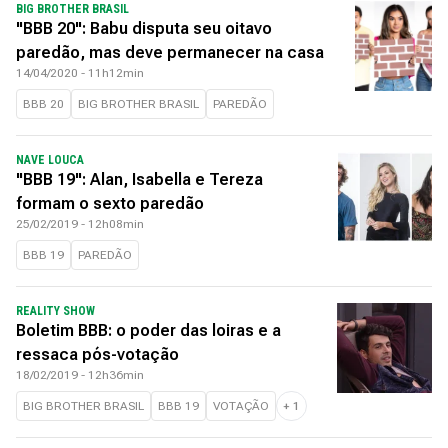
BIG BROTHER BRASIL
"BBB 20": Babu disputa seu oitavo
paredão, mas deve permanecer na casa
14/04/2020 - 11h12min
BBB 20
BIG BROTHER BRASIL
PAREDÃO
NAVE LOUCA
"BBB 19": Alan, Isabella e Tereza
formam o sexto paredão
25/02/2019 - 12h08min
BBB 19
PAREDÃO
REALITY SHOW
Boletim BBB: o poder das loiras e a
ressaca pós-votação
18/02/2019 - 12h36min
BIG BROTHER BRASIL
BBB 19
VOTAÇÃO
+
1