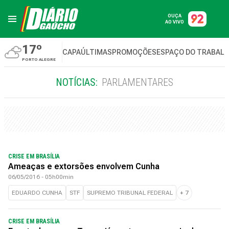
OUÇA
AO VIVO
17º
CAPA
ÚLTIMAS
PROMOÇÕES
ESPAÇO DO TRABAL
PORTO ALEGRE
NOTÍCIAS:
PARLAMENTARES
CRISE EM BRASÍLIA
Ameaças e extorsões envolvem Cunha
06/05/2016 - 05h00min
EDUARDO CUNHA
STF
SUPREMO TRIBUNAL FEDERAL
+
7
CRISE EM BRASÍLIA