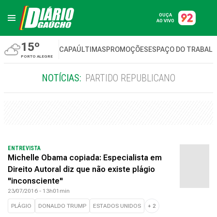
OUÇA
AO VIVO
15º
CAPA
ÚLTIMAS
PROMOÇÕES
ESPAÇO DO TRABAL
PORTO ALEGRE
NOTÍCIAS:
PARTIDO REPUBLICANO
ENTREVISTA
Michelle Obama copiada: Especialista em
Direito Autoral diz que não existe plágio
"inconsciente"
23/07/2016 - 13h01min
PLÁGIO
DONALDO TRUMP
ESTADOS UNIDOS
+
2