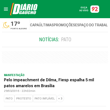
OUÇA
AO VIVO
17º
CAPA
ÚLTIMAS
PROMOÇÕES
ESPAÇO DO TRABAL
PORTO ALEGRE
NOTÍCIAS:
PATO
MANIFESTAÇÃO
Pelo impeachment de Dilma, Fiesp espalha 5 mil
patos amarelos em Brasília
29/03/2016 - 22h02min
PATO
PROTESTO
PATO INFLÁVEL
+
3