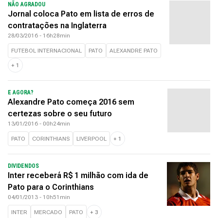
NÃO AGRADOU
Jornal coloca Pato em lista de erros de
contratações na Inglaterra
28/03/2016 - 16h28min
FUTEBOL INTERNACIONAL
PATO
ALEXANDRE PATO
+
1
E AGORA?
Alexandre Pato começa 2016 sem
certezas sobre o seu futuro
13/01/2016 - 00h24min
PATO
CORINTHIANS
LIVERPOOL
+
1
DIVIDENDOS
Inter receberá R$ 1 milhão com ida de
Pato para o Corinthians
04/01/2013 - 10h51min
INTER
MERCADO
PATO
+
3