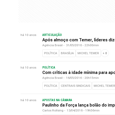
há 10 anos
ARTICULAÇÃO
Após almoço com Temer, líderes diz
Agência Brasil
-
31/05/2016 - 22h00min
POLÍTICA
BRASÍLIA
MICHEL TEMER
+
8
há 10 anos
POLÍTICA
Com críticas à idade mínima para a
Agência Brasil
-
16/05/2016 - 20h15min
POLÍTICA
CENTRAIS SINDICAIS
MICHEL TEME
há 10 anos
APOSTAS NA CÂMARA
Paulinho da Força lança bolão do im
Carlos Rollsing
-
13/04/2016 - 19h56min