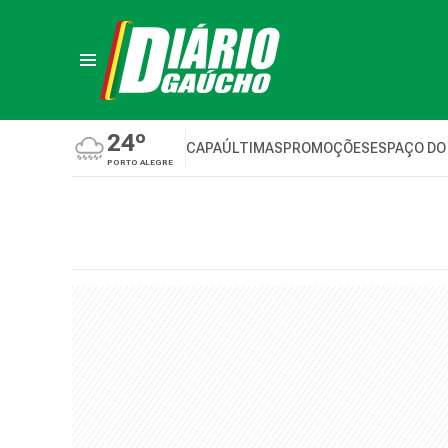
24º
CAPA
ÚLTIMAS
PROMOÇÕES
ESPAÇO DO
PORTO ALEGRE