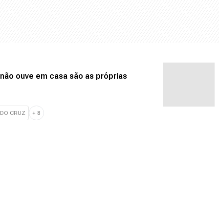
 não ouve em casa são as próprias
NDO CRUZ
+
8