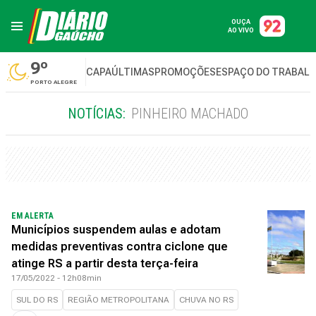
OUÇA
AO VIVO
9º
CAPA
ÚLTIMAS
PROMOÇÕES
ESPAÇO DO TRABAL
PORTO ALEGRE
NOTÍCIAS:
PINHEIRO MACHADO
EM ALERTA
Municípios suspendem aulas e adotam
medidas preventivas contra ciclone que
atinge RS a partir desta terça-feira
17/05/2022 - 12h08min
SUL DO RS
REGIÃO METROPOLITANA
CHUVA NO RS