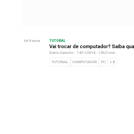
há 9 anos
TUTORIAL
Vai trocar de computador? Saiba qua
Diário Gaúcho
-
14/11/2016 - 13h21min
TUTORIAL
COMPUTADOR
PC
+
8