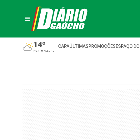
14º
CAPA
ÚLTIMAS
PROMOÇÕES
ESPAÇO DO
PORTO ALEGRE