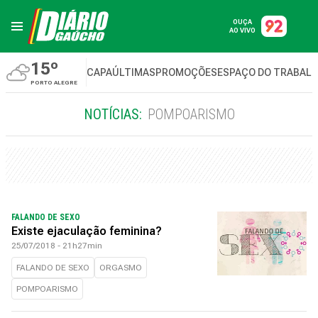
OUÇA
AO VIVO
15º
CAPA
ÚLTIMAS
PROMOÇÕES
ESPAÇO DO TRABAL
PORTO ALEGRE
NOTÍCIAS:
POMPOARISMO
FALANDO DE SEXO
Existe ejaculação feminina?
25/07/2018 - 21h27min
FALANDO DE SEXO
ORGASMO
POMPOARISMO