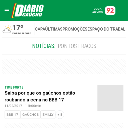
OUÇA
AO VIVO
17º
CAPA
ÚLTIMAS
PROMOÇÕES
ESPAÇO DO TRABAL
PORTO ALEGRE
NOTÍCIAS:
PONTOS FRACOS
TIME FORTE
Saiba por que os gaúchos estão
roubando a cena no BBB 17
11/02/2017 - 14h00min
BBB 17
GAÚCHOS
EMILLY
+
8