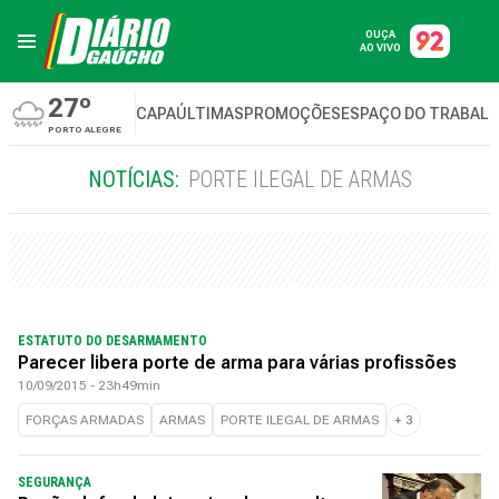
OUÇA
AO VIVO
27º
CAPA
ÚLTIMAS
PROMOÇÕES
ESPAÇO DO TRABAL
PORTO ALEGRE
NOTÍCIAS:
PORTE ILEGAL DE ARMAS
ESTATUTO DO DESARMAMENTO
Parecer libera porte de arma para várias profissões
10/09/2015 - 23h49min
FORÇAS ARMADAS
ARMAS
PORTE ILEGAL DE ARMAS
+
3
SEGURANÇA