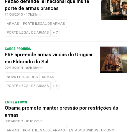
Pezão defende lei nacional que multe
porte de armas brancas
11/06/2015 - 17h29min
ARMAS
PORTE ILEGAL DE ARMAS
PORTE ILEGAL DE ARMAS
+
7
CARGA PROIBIDA
PRF apreende armas vindas do Uruguai
em Eldorado do Sul
22/10/2014 - 02h48min
NOVA PETRÓPOLIS
ARMAS
PORTE ILEGAL DE ARMAS
+
3
EM NEWTOWN
Obama promete manter pressão por restrições às
armas
09/04/2013 - 01h16min
ARMAS
PORTE ILEGAL DE ARMAS
ESTADOS UNIDOS TURISMO