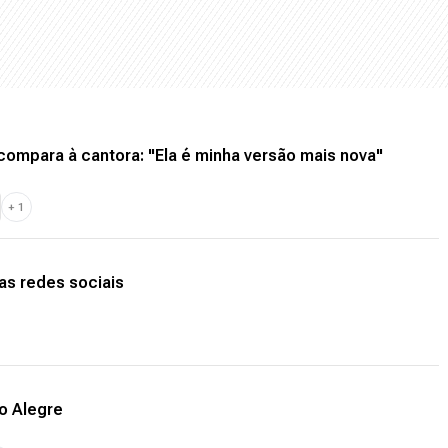
compara à cantora: "Ela é minha versão mais nova"
+
1
nas redes sociais
o Alegre