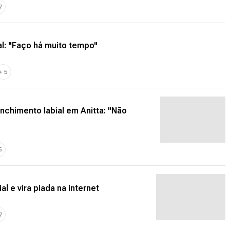
7
al: "Faço há muito tempo"
+
5
enchimento labial em Anitta: "Não
5
l e vira piada na internet
7