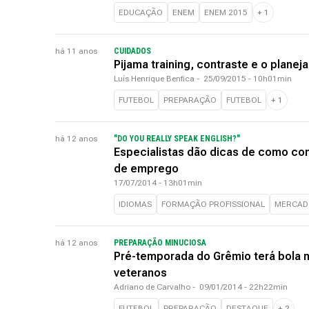
EDUCAÇÃO
ENEM
ENEM 2015
+
1
há 11 anos
CUIDADOS
Pijama training, contraste e o planej
Luís Henrique Benfica
-
25/09/2015 - 10h01min
FUTEBOL
PREPARAÇÃO
FUTEBOL
+
1
há 12 anos
"DO YOU REALLY SPEAK ENGLISH?"
Especialistas dão dicas de como com
de emprego
17/07/2014 - 13h01min
IDIOMAS
FORMAÇÃO PROFISSIONAL
MERCAD
há 12 anos
PREPARAÇÃO MINUCIOSA
Pré-temporada do Grêmio terá bola n
veteranos
Adriano de Carvalho
-
09/01/2014 - 22h22min
FUTEBOL
PREPARAÇÃO
DESTAQUE
+
2