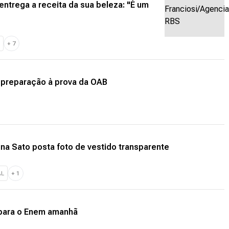
 entrega a receita da sua beleza: "É um
+
7
 preparação à prova da OAB
ina Sato posta foto de vestido transparente
AL
+
1
 para o Enem amanhã