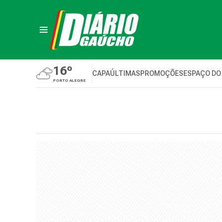
16º
CAPA
ÚLTIMAS
PROMOÇÕES
ESPAÇO DO
PORTO ALEGRE