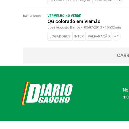
há 13 anos
VERMELHO NO VERDE
QG colorado em Viamão
José Augusto Barros
-
03/07/2013 - 10h32min
JOGADORES
INTER
PREPARAÇÃO
+
1
CARR
No 
mui