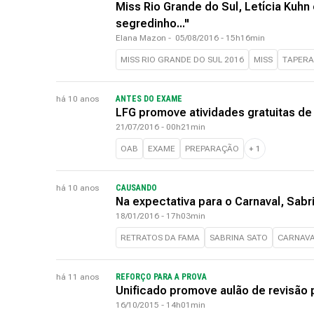
Miss Rio Grande do Sul, Letícia Kuhn
segredinho..."
Elana Mazon
-
05/08/2016 - 15h16min
MISS RIO GRANDE DO SUL 2016
MISS
TAPERA
há 10 anos
ANTES DO EXAME
LFG promove atividades gratuitas de
21/07/2016 - 00h21min
OAB
EXAME
PREPARAÇÃO
+
1
há 10 anos
CAUSANDO
Na expectativa para o Carnaval, Sabr
18/01/2016 - 17h03min
RETRATOS DA FAMA
SABRINA SATO
CARNAV
há 11 anos
REFORÇO PARA A PROVA
Unificado promove aulão de revisão
16/10/2015 - 14h01min