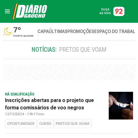
OUÇA
AO VIVO
7º
CAPA
ÚLTIMAS
PROMOÇÕES
ESPAÇO DO TRABAL
PORTO ALEGRE
NOTÍCIAS:
PRETOS QUE VOAM
HÁ QUALIFICAÇÃO
Inscrições abertas para o projeto que
forma comissários de voo negros
12/12/2024 - 19h17min
OPORTUNIDADE
CURSO
PRETOS QUE VOAM