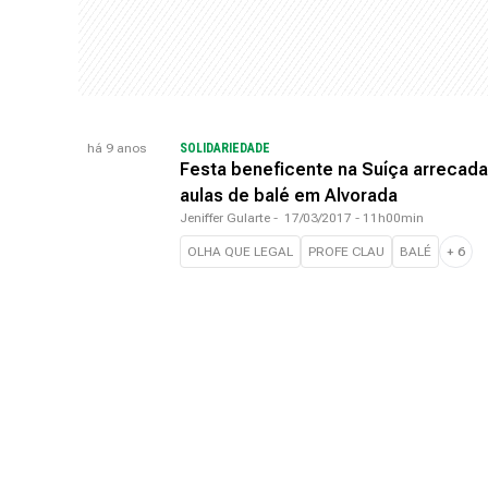
há 9 anos
SOLIDARIEDADE
Festa beneficente na Suíça arrecada
aulas de balé em Alvorada
Jeniffer Gularte
-
17/03/2017 - 11h00min
OLHA QUE LEGAL
PROFE CLAU
BALÉ
+
6