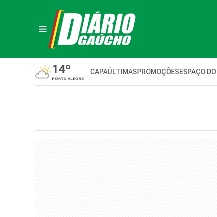
14º
CAPA
ÚLTIMAS
PROMOÇÕES
ESPAÇO DO
PORTO ALEGRE