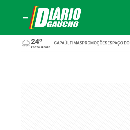
24º
CAPA
ÚLTIMAS
PROMOÇÕES
ESPAÇO DO
PORTO ALEGRE