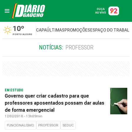
OUÇA
AO VIVO
10º
CAPA
ÚLTIMAS
PROMOÇÕES
ESPAÇO DO TRABAL
PORTO ALEGRE
NOTÍCIAS:
PROFESSOR
EM ESTUDO
Governo quer criar cadastro para que
professores aposentados possam dar aulas
de forma emergencial
12/02/2018 - 13h09min
FUNCIONALISMO
PROFESSOR
SEDUC