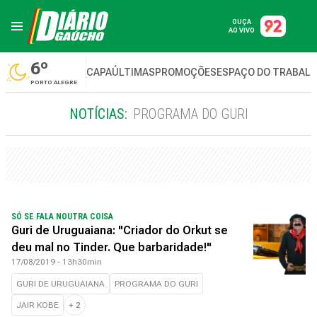
OUÇA
AO VIVO
6º
CAPA
ÚLTIMAS
PROMOÇÕES
ESPAÇO DO TRABAL
PORTO ALEGRE
NOTÍCIAS:
PROGRAMA DO GURI
SÓ SE FALA NOUTRA COISA
Guri de Uruguaiana: "Criador do Orkut se
deu mal no Tinder. Que barbaridade!"
17/08/2019 - 13h30min
GURI DE URUGUAIANA
PROGRAMA DO GURI
JAIR KOBE
+
2