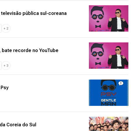
 televisão pública sul-coreana
+
2
, bate recorde no YouTube
+
3
 Psy
da Coreia do Sul