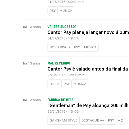
01/08/2013 - 00h04min
PSY
MÚSICA
há 13 anos
VAI SER SUCESSO?
Cantor Psy planeja lançar novo álb
31/07/2013 - 12h57min
NOVO DISCO
PSY
MÚSICA
há 13 anos
MAL RECEBIDO
Cantor Psy é vaiado antes da final da 
26/05/2013 - 16h49min
ITÁLIA
PSY
MÚSICA
há 13 anos
FÁBRICA DE HITS
"Gentleman" de Psy alcança 200 mil
23/04/2013 - 13h00min
GANGNAM STYLE
DESTAQUE A+
PSY
+
2