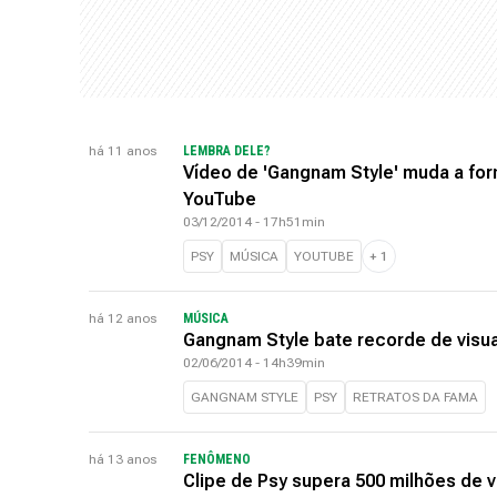
há 11 anos
LEMBRA DELE?
Vídeo de 'Gangnam Style' muda a fo
YouTube
03/12/2014 - 17h51min
PSY
MÚSICA
YOUTUBE
+
1
há 12 anos
MÚSICA
Gangnam Style bate recorde de visu
02/06/2014 - 14h39min
GANGNAM STYLE
PSY
RETRATOS DA FAMA
há 13 anos
FENÔMENO
Clipe de Psy supera 500 milhões de 