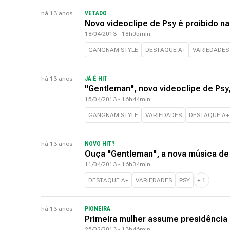
há 13 anos
VETADO
Novo videoclipe de Psy é proibido na
18/04/2013 - 18h05min
GANGNAM STYLE
DESTAQUE A+
VARIEDADES
há 13 anos
JÁ É HIT
"Gentleman", novo videoclipe de Psy
15/04/2013 - 16h44min
GANGNAM STYLE
VARIEDADES
DESTAQUE A+
há 13 anos
NOVO HIT?
Ouça "Gentleman", a nova música de
11/04/2013 - 16h34min
DESTAQUE A+
VARIEDADES
PSY
+
1
há 13 anos
PIONEIRA
Primeira mulher assume presidência 
25/02/2013 - 13h46min