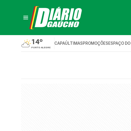
14º
CAPA
ÚLTIMAS
PROMOÇÕES
ESPAÇO DO
PORTO ALEGRE