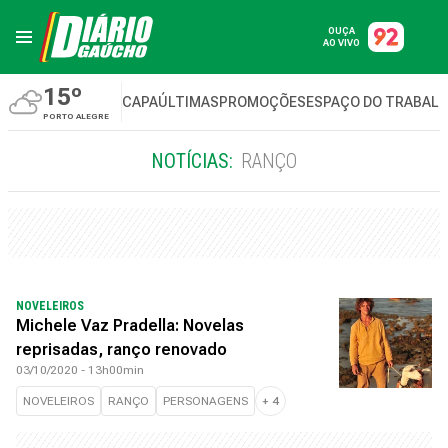
OUÇA
AO VIVO
15º
CAPA
ÚLTIMAS
PROMOÇÕES
ESPAÇO DO TRABAL
PORTO ALEGRE
NOTÍCIAS:
RANÇO
NOVELEIROS
Michele Vaz Pradella: Novelas
reprisadas, ranço renovado
03/10/2020 - 13h00min
NOVELEIROS
RANÇO
PERSONAGENS
+
4