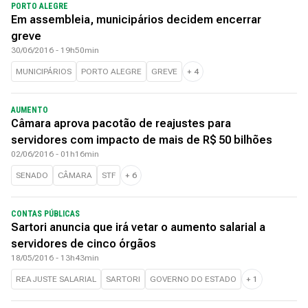
PORTO ALEGRE
Em assembleia, municipários decidem encerrar
greve
30/06/2016 - 19h50min
MUNICIPÁRIOS
PORTO ALEGRE
GREVE
+
4
AUMENTO
Câmara aprova pacotão de reajustes para
servidores com impacto de mais de R$ 50 bilhões
02/06/2016 - 01h16min
SENADO
CÂMARA
STF
+
6
CONTAS PÚBLICAS
Sartori anuncia que irá vetar o aumento salarial a
servidores de cinco órgãos
18/05/2016 - 13h43min
REAJUSTE SALARIAL
SARTORI
GOVERNO DO ESTADO
+
1