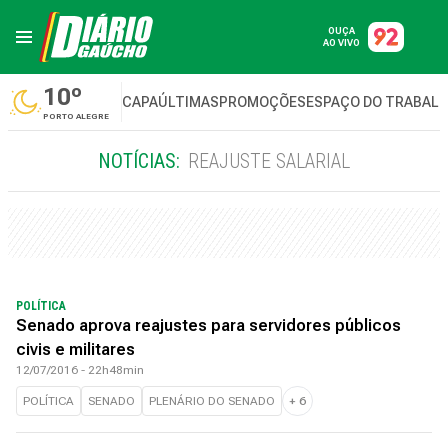
OUÇA
AO VIVO
10º
CAPA
ÚLTIMAS
PROMOÇÕES
ESPAÇO DO TRABAL
PORTO ALEGRE
NOTÍCIAS:
REAJUSTE SALARIAL
POLÍTICA
Senado aprova reajustes para servidores públicos
civis e militares
12/07/2016 - 22h48min
POLÍTICA
SENADO
PLENÁRIO DO SENADO
+
6