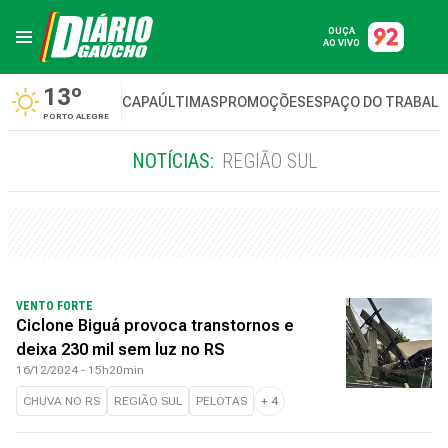
OUÇA
AO VIVO
13º
CAPA
ÚLTIMAS
PROMOÇÕES
ESPAÇO DO TRABAL
PORTO ALEGRE
NOTÍCIAS:
REGIÃO SUL
VENTO FORTE
Ciclone Biguá provoca transtornos e
deixa 230 mil sem luz no RS
16/12/2024 - 15h20min
CHUVA NO RS
REGIÃO SUL
PELOTAS
+
4