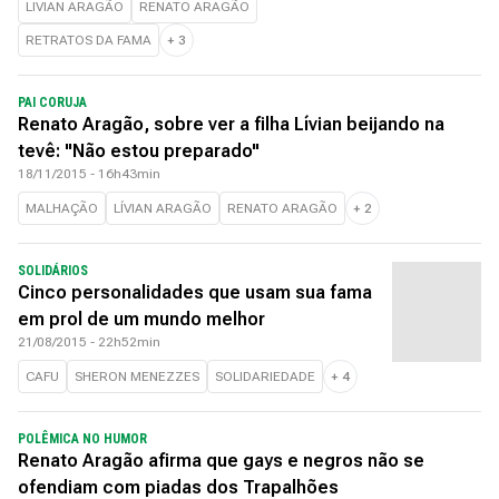
LIVIAN ARAGÃO
RENATO ARAGÃO
RETRATOS DA FAMA
+
3
PAI CORUJA
Renato Aragão, sobre ver a filha Lívian beijando na
tevê: "Não estou preparado"
18/11/2015 - 16h43min
MALHAÇÃO
LÍVIAN ARAGÃO
RENATO ARAGÃO
+
2
SOLIDÁRIOS
Cinco personalidades que usam sua fama
em prol de um mundo melhor
21/08/2015 - 22h52min
CAFU
SHERON MENEZZES
SOLIDARIEDADE
+
4
POLÊMICA NO HUMOR
Renato Aragão afirma que gays e negros não se
ofendiam com piadas dos Trapalhões