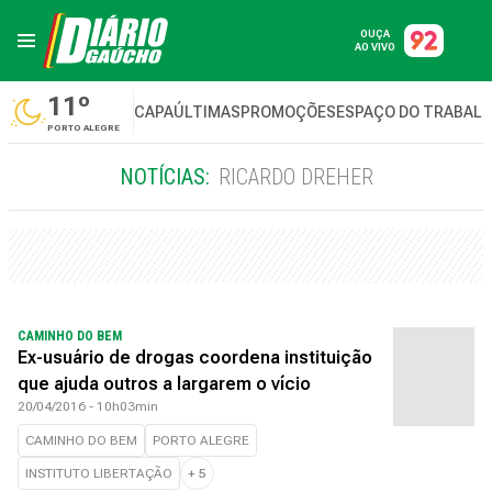
OUÇA
AO VIVO
11º
CAPA
ÚLTIMAS
PROMOÇÕES
ESPAÇO DO TRABAL
PORTO ALEGRE
NOTÍCIAS:
RICARDO DREHER
CAMINHO DO BEM
Ex-usuário de drogas coordena instituição
que ajuda outros a largarem o vício
20/04/2016 - 10h03min
CAMINHO DO BEM
PORTO ALEGRE
INSTITUTO LIBERTAÇÃO
+
5