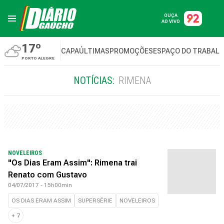
OUÇA
AO VIVO
17º
CAPA
ÚLTIMAS
PROMOÇÕES
ESPAÇO DO TRABAL
PORTO ALEGRE
NOTÍCIAS:
RIMENA
NOVELEIROS
"Os Dias Eram Assim": Rimena trai
Renato com Gustavo
04/07/2017 - 15h00min
OS DIAS ERAM ASSIM
SUPERSÉRIE
NOVELEIROS
+
7