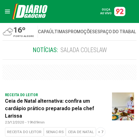
OUÇA
AO VIVO
16º
CAPA
ÚLTIMAS
PROMOÇÕES
ESPAÇO DO TRABAL
PORTO ALEGRE
NOTÍCIAS:
SALADA COLESLAW
RECEITA DO LEITOR
Ceia de Natal alternativa: confira um
cardápio prático preparado pela chef
Larissa
23/12/2020 - 19h09min
RECEITA DO LEITOR
SENAC-RS
CEIA DE NATAL
+
7